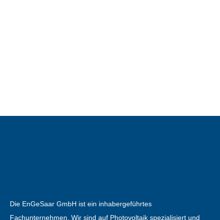
Die EnGeSaar GmbH ist ein inhabergeführtes
Fachunternehmen. Wir sind auf Photovoltaik spezialisiert und