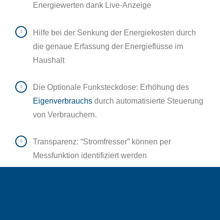
Energiewerten dank Live-Anzeige
Hilfe bei der Senkung der Energiekosten durch
die genaue Erfassung der Energieflüsse im
Haushalt
Die Optionale Funksteckdose: Erhöhung des
Eigenverbrauchs
durch automatisierte Steuerung
von Verbrauchern.
Transparenz: “Stromfresser” können per
Messfunktion identifiziert werden